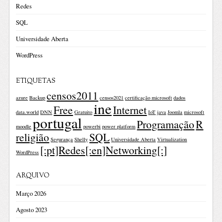
Redes
SQL
Universidade Aberta
WordPress
ETIQUETAS
censos2011
azure
Backup
censos2021
certificação microsoft
dados
ine
Free
Internet
data.world
DNN
Gratuito
IoT
java
Joomla
microsoft
portugal
Programação
R
moodle
powerbi
power platform
religião
SQL
Segurança
Shelly
Universidade Aberta
Virtualization
[:pt]Redes[:en]Networking[:]
WordPress
ARQUIVO
Março 2026
Agosto 2023