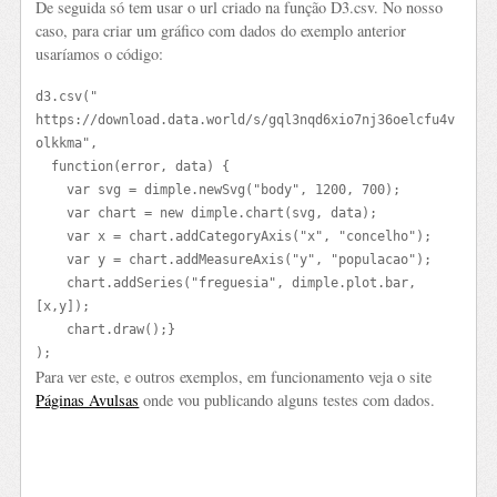
De seguida só tem usar o url criado na função D3.csv. No nosso
caso, para criar um gráfico com dados do exemplo anterior
usaríamos o código:
d3.csv(" 
https://download.data.world/s/gql3nqd6xio7nj36oelcfu4v
olkkma
",

  function(error, data) {

    var svg = dimple.newSvg("body", 1200, 700);

    var chart = new dimple.chart(svg, data);

    var x = chart.addCategoryAxis("x", "concelho");

    var y = chart.addMeasureAxis("y", "populacao");

    chart.addSeries("freguesia", dimple.plot.bar,
[x,y]);

    chart.draw();}

);
Para ver este, e outros exemplos, em funcionamento veja o site
Páginas Avulsas
onde vou publicando alguns testes com dados.