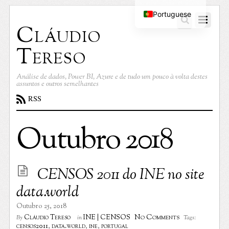
Portuguese
Cláudio
English
Tereso
Análise de dados, Power BI, Azure e de tudo um pouco à volta destes
assuntos e outros semelhantes
RSS
Outubro 2018
CENSOS 2011 do INE no site
data.world
Outubro 25, 2018
No Comments
Cláudio Tereso
INE | CENSOS
By
in
Tags:
censos2011
,
data.world
,
ine
,
portugal