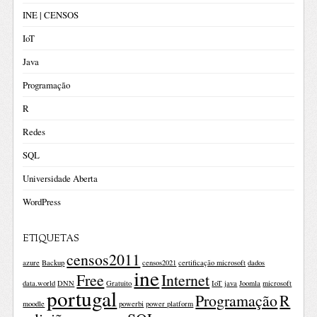
INE | CENSOS
IoT
Java
Programação
R
Redes
SQL
Universidade Aberta
WordPress
ETIQUETAS
censos2011
azure
Backup
censos2021
certificação microsoft
dados
ine
Free
Internet
data.world
DNN
Gratuito
IoT
java
Joomla
microsoft
portugal
Programação
R
moodle
powerbi
power platform