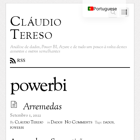
Portuguese
Cláudio
English
Tereso
Análise de dados, Power BI, Azure e de tudo um pouco à volta destes
assuntos e outros semelhantes
RSS
powerbi
Arremedas
Setembro 1, 2022
No Comments
Cláudio Tereso
Dados
dados
,
By
in
Tags:
powerbi