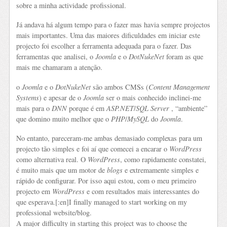
sobre a minha actividade profissional.
Já andava há algum tempo para o fazer mas havia sempre projectos
mais importantes. Uma das maiores dificuldades em iniciar este
projecto foi escolher a ferramenta adequada para o fazer. Das
ferramentas que analisei, o
Joomla
e o
DotNukeNet
foram as que
mais me chamaram a atenção.
o
Joomla
e o
DotNukeNet
são ambos CMSs (
Content Management
Systems
) e apesar de o
Joomla
ser o mais conhecido inclinei-me
mais para o
DNN
porque é em
ASP.NET
/
SQL Server
, “ambiente”
que domino muito melhor que o
PHP
/
MySQL
do
Joomla
.
No entanto, pareceram-me ambas demasiado complexas para um
projecto tão simples e foi aí que comecei a encarar o
WordPress
como alternativa real. O
WordPress
, como rapidamente constatei,
é muito mais que um motor de
blogs
e extremamente simples e
rápido de configurar. Por isso aqui estou, com o meu primeiro
projecto em
WordPress
e com resultados mais interessantes do
que esperava.[:en]I finally managed to start working on my
professional website/blog.
A major difficulty in starting this project was to choose the