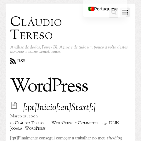
Portuguese
Cláudio
English
Tereso
Análise de dados, Power BI, Azure e de tudo um pouco à volta destes
assuntos e outros semelhantes
RSS
WordPress
[:pt]Início[:en]Start[:]
Março 25, 2009
2 Comments
Cláudio Tereso
WordPress
DNN
,
By
in
Tags:
Joomla
,
WordPress
[:pt]Finalmente consegui começar a trabalhar no meu
site
/
blog