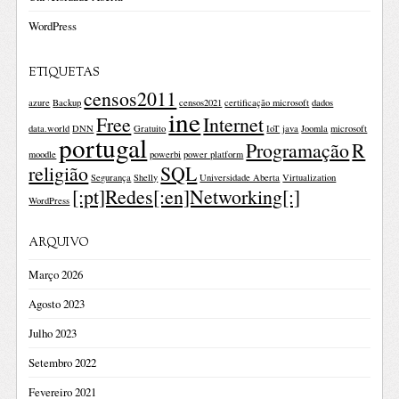
WordPress
ETIQUETAS
censos2011
azure
Backup
censos2021
certificação microsoft
dados
ine
Free
Internet
data.world
DNN
Gratuito
IoT
java
Joomla
microsoft
portugal
Programação
R
moodle
powerbi
power platform
religião
SQL
Segurança
Shelly
Universidade Aberta
Virtualization
[:pt]Redes[:en]Networking[:]
WordPress
ARQUIVO
Março 2026
Agosto 2023
Julho 2023
Setembro 2022
Fevereiro 2021