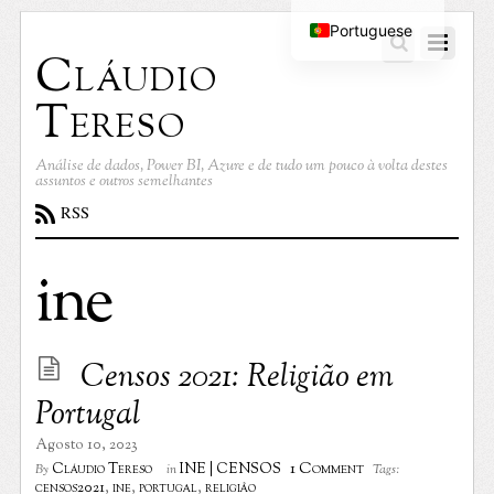
Portuguese
Cláudio
English
Tereso
Análise de dados, Power BI, Azure e de tudo um pouco à volta destes
assuntos e outros semelhantes
RSS
ine
Censos 2021: Religião em
Portugal
Agosto 10, 2023
1 Comment
Cláudio Tereso
INE | CENSOS
By
in
Tags:
censos2021
,
ine
,
portugal
,
religião