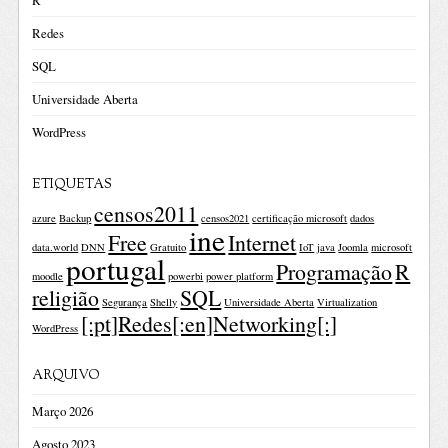
R
Redes
SQL
Universidade Aberta
WordPress
ETIQUETAS
censos2011
azure
Backup
censos2021
certificação microsoft
dados
ine
Free
Internet
data.world
DNN
Gratuito
IoT
java
Joomla
microsoft
portugal
Programação
R
moodle
powerbi
power platform
religião
SQL
Segurança
Shelly
Universidade Aberta
Virtualization
[:pt]Redes[:en]Networking[:]
WordPress
ARQUIVO
Março 2026
Agosto 2023