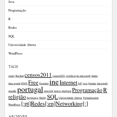
Java
Programação
R
Redes
SQL
Universidade Aberta
WordPress
TAGS
censos2011
azure
Backup
censos2021
certificação microsoft
dados
ine
Free
Internet
data.world
DNN
Gratuito
IoT
java
Joomla
microsoft
portugal
Programação
R
moodle
powerbi
power platform
religião
SQL
Segurança
Shelly
Universidade Aberta
Virtualization
[:pt]Redes[:en]Networking[:]
WordPress
ARCHIVES