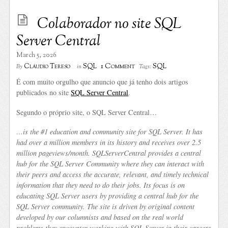
Colaborador no site SQL
Server Central
March 5, 2026
1 Comment
Cláudio Tereso
SQL
SQL
By
in
Tags:
É com muito orgulho que anuncio que já tenho dois artigos
publicados no site
SQL Server Central
.
Segundo o próprio site, o SQL Server Central…
…is the #1 education and community site for SQL Server. It has
had over a million members in its history and receives over 2.5
million pageviews/month. SQLServerCentral provides a central
hub for the SQL Server Community where they can interact with
their peers and access the accurate, relevant, and timely technical
information that they need to do their jobs. Its focus is on
educating SQL Server users by providing a central hub for the
SQL Server community. The site is driven by original content
developed by our columnists and based on the real world
problems they encounter working with SQL Server in their careers