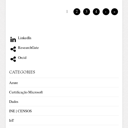
1
2
3
4
›
»
LinkedIn
ResearchGate
Orcid
CATEGORIES
Azure
Certificação Microsoft
Dados
INE | CENSOS
IoT