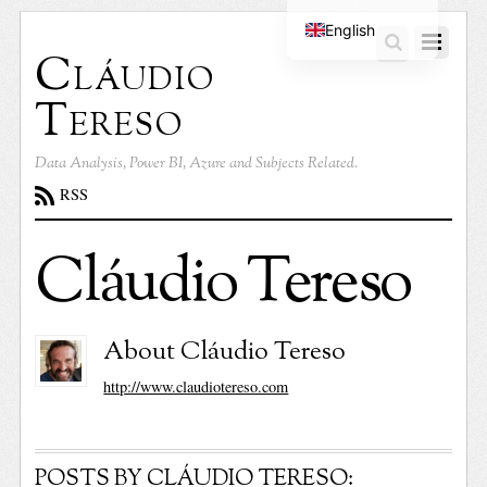
English
Cláudio
Portuguese
Tereso
Data Analysis, Power BI, Azure and Subjects Related.
RSS
Cláudio Tereso
About
Cláudio Tereso
http://www.claudiotereso.com
POSTS BY CLÁUDIO TERESO: