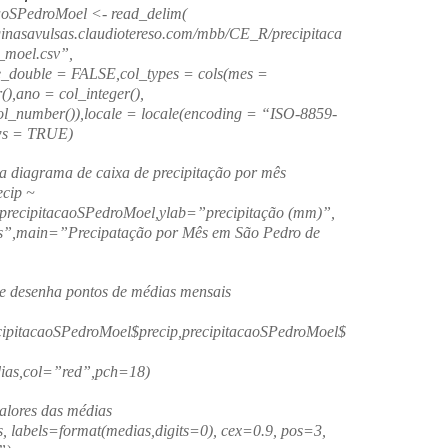
caoSPedroMoel <-
read_delim(
ginasavulsas.claudiotereso.com/mbb/CE_R/precipitaca
_moel.csv”,
e_double =
FALSE,col_types =
cols(mes =
r(),ano =
col_integer(),
ol_number()),locale =
locale(encoding =
“ISO-8859-
ws =
TRUE)
 diagrama de caixa de precipitação por mês
ecip
~
precipitacaoSPedroMoel,ylab=”precipitação (mm)”,
”,main=”Precipatação por Mês em São Pedro de
e desenha pontos de médias mensais
ecipitacaoSPedroMoel$precip,precipitacaoSPedroMoel$
dias,col=”red”,pch=18)
alores das médias
s, labels=format(medias,digits=0), cex=0.9, pos=3,