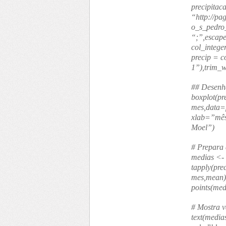
precipita
“http://pa
o_s_pedro
“;”,escap
col_intege
precip =
c
1”),trim_
## Desenha
boxplot(pr
mes,data=
xlab=”mês
Moel”)
# Prepara 
medias <-
tapply(pr
mes,mean)
points(me
#
Mostra v
text(media