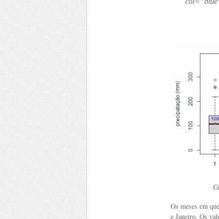
col=”blue
Gr
Os meses em que
e Janeiro. Os va