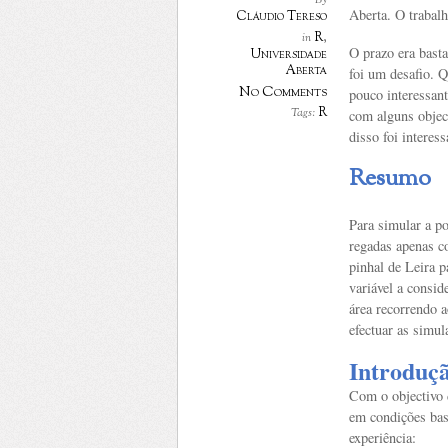
By
Aberta. O trabal
Cláudio Tereso
R
,
in
O prazo era bast
Universidade
Aberta
foi um desafio. 
No Comments
pouco interessant
R
Tags:
com alguns objec
disso foi interes
Resumo
Para simular a p
regadas apenas co
pinhal de Leira p
variável a conside
área recorrendo 
efectuar as simul
Introduç
Com o objectivo 
em condições bast
experiência: