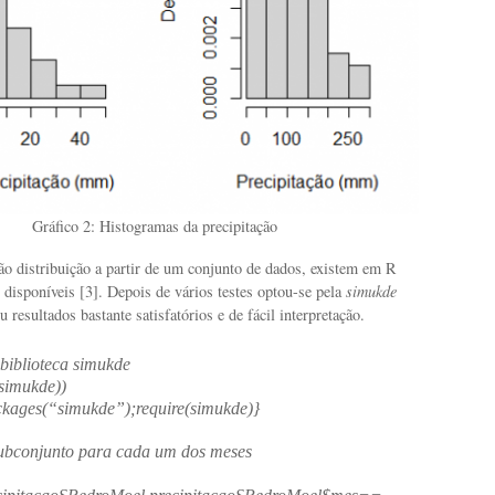
Gráfico 2
: Histogramas da precipitação
ão distribuição a partir de um conjunto de dados, existem em R
s disponíveis [3]. Depois de vários testes optou-se pela
simukde
 resultados bastante satisfatórios e de fácil interpretação.
biblioteca simukde
(simukde))
ackages(“simukde”);require(simukde)}
ubconjunto para cada um dos meses