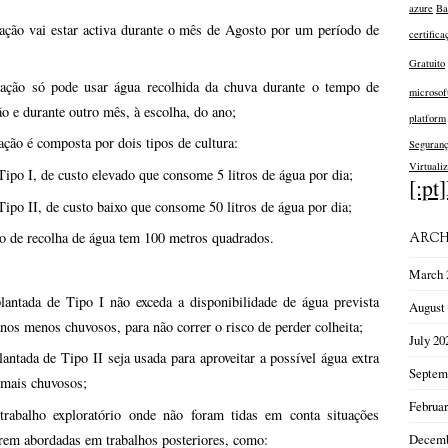
azure
Ba
ação vai estar activa durante o mês de Agosto por um período de
certifica
Gratuito
ação só pode usar água recolhida da chuva durante o tempo de
microsof
ão e durante outro mês, à escolha, do ano;
platform
ação é composta por dois tipos de cultura:
Seguran
Virtualiz
Tipo I, de custo elevado que consome 5 litros de água por dia;
[:pt
Tipo II, de custo baixo que consome 50 litros de água por dia;
 de recolha de água tem 100 metros quadrados.
ARCH
March 
lantada de Tipo I não exceda a disponibilidade de água prevista
August
anos menos chuvosos, para não correr o risco de perder colheita;
July 20
lantada de Tipo II seja usada para aproveitar a possível água extra
Septem
mais chuvosos;
Februar
trabalho exploratório onde não foram tidas em conta situações
Decemb
erem abordadas em trabalhos posteriores, como: