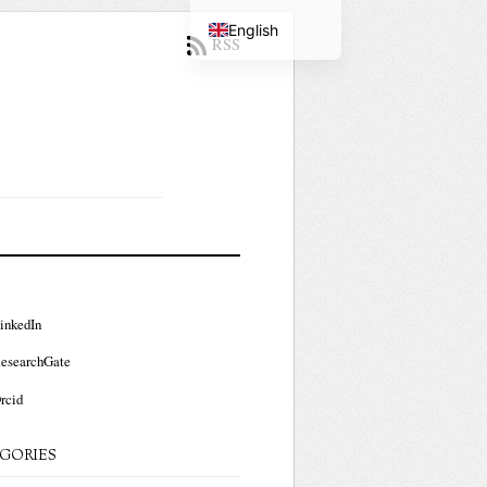
English
RSS
Portuguese
inkedIn
esearchGate
rcid
GORIES