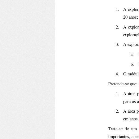
1.
A explor
20 anos;
2.
A explor
exploraç
3.
A explor
a.
b.
4.
O módulo
Pretende-se que:
1.
A área p
para os 
2.
A área p
em anos 
Trata-se de um 
importantes, a s