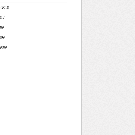
r 2018
017
09
009
2009