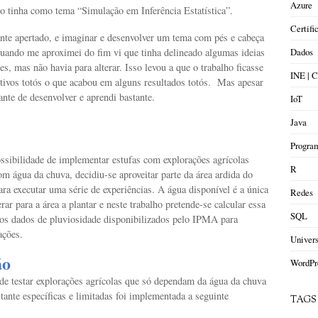
Azure
ho tinha como tema “Simulação em Inferência Estatística”.
Certifi
ante apertado, e imaginar e desenvolver um tema com pés e cabeça
Dados
Quando me aproximei do fim vi que tinha delineado algumas ideias
es, mas não havia para alterar. Isso levou a que o trabalho ficasse
INE |
tivos totós o que acabou em alguns resultados totós. Mas apesar
sante de desenvolver e aprendi bastante.
IoT
Java
Progra
ossibilidade de implementar estufas com explorações agrícolas
R
m água da chuva, decidiu-se aproveitar parte da área ardida do
ara executar uma série de experiências. A água disponível é a única
Redes
rar para a área a plantar e neste trabalho pretende-se calcular essa
SQL
aos dados de pluviosidade disponibilizados pelo IPMA para
ações.
Univer
ão
WordPr
de testar explorações agrícolas que só dependam da água da chuva
ante específicas e limitadas foi implementada a seguinte
TAGS