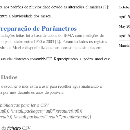
es aos padrões de pluviosidade devido às alterações climáticas [1];
Octobe
entre a pluviosidade dos meses.
April 2
Preparação de Parâmetros
May 20
imulações feitas foi a base de dados do IPMA com medições de
April 2
 o país inteiro entre 1950 e 2003 [2]. Foram isolados os registos
March 
Pedro de Moel e disponibilizados para acesso mais simples em:
ulsas.claudiotereso.com/mbb/CE_R/precipitacao_s_pedro_moel.csv
e Dados
é escolher o mês extra a usar para recolher água analisando a
ia por mês durante os anos disponíveis:
bibliotecas
para ler o CSV
(utf8)) {install.packages(“utf8”);require(utf8)}
(readr)) {install.packages(“readr”);require(readr)}
s do
ficheiro
CSV