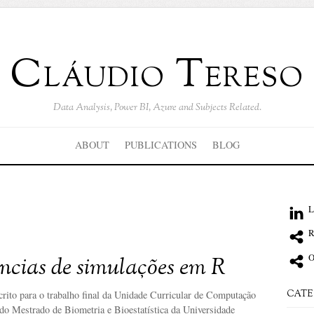
Cláudio Tereso
Data Analysis, Power BI, Azure and Subjects Related.
ABOUT
PUBLICATIONS
BLOG
L
R
O
ncias de simulações em R
CATE
scrito para o trabalho final da Unidade Curricular de Computação
 do Mestrado de Biometria e Bioestatística da Universidade