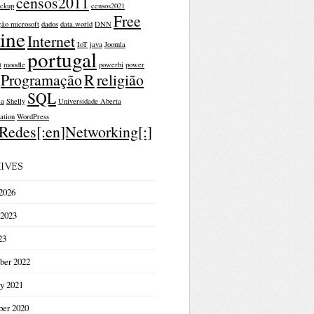
censos2011
ckup
censos2021
Free
ção microsoft
dados
data.world
DNN
ine
Internet
IoT
java
Joomla
portugal
t
moodle
powerbi
power
Programação
R
religião
SQL
ça
Shelly
Universidade Aberta
ation
WordPress
]Redes[:en]Networking[:]
IVES
2026
 2023
23
ber 2022
y 2021
er 2020