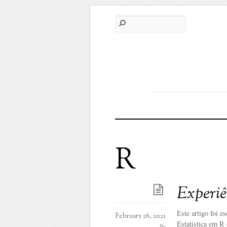
R
Experiê
Este artigo foi e
February 26, 2021
Estatística em R