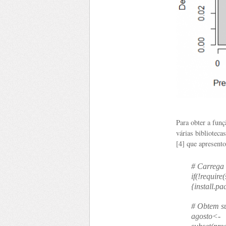
Para obter a funç
várias biblioteca
[4] que apresentou
# Carrega 
if(!require
{install.p
# Obtem s
agosto<-