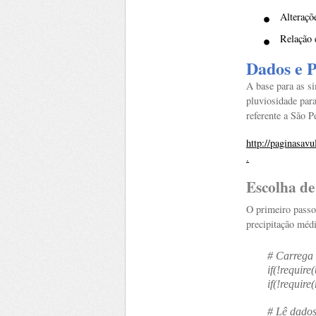
•
Alteraçõ
•
Relação 
Dados e 
A base para as s
pluviosidade para
referente a São 
http://paginasav
.
Escolha d
O primeiro passo 
precipitação méd
# Carrega 
if(!require
if(!require
#
Lê dado