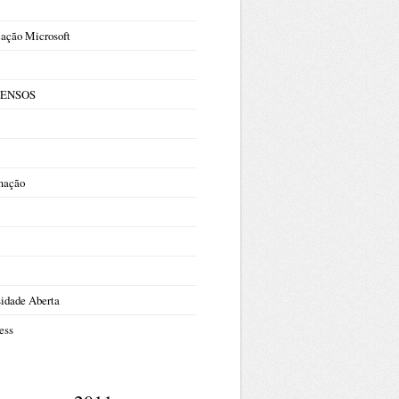
cação Microsoft
 CENSOS
mação
sidade Aberta
ess