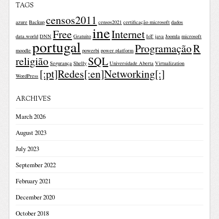
TAGS
censos2011
azure
Backup
censos2021
certificação microsoft
dados
ine
Free
Internet
data.world
DNN
Gratuito
IoT
java
Joomla
microsoft
portugal
Programação
R
moodle
powerbi
power platform
religião
SQL
Segurança
Shelly
Universidade Aberta
Virtualization
[:pt]Redes[:en]Networking[:]
WordPress
ARCHIVES
March 2026
August 2023
July 2023
September 2022
February 2021
December 2020
October 2018