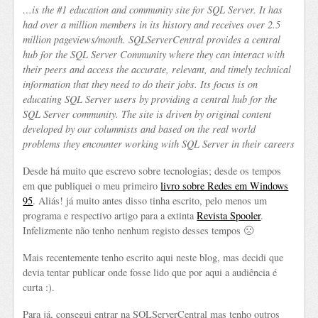
…is the #1 education and community site for SQL Server. It has
had over a million members in its history and receives over 2.5
million pageviews/month. SQLServerCentral provides a central
hub for the SQL Server Community where they can interact with
their peers and access the accurate, relevant, and timely technical
information that they need to do their jobs. Its focus is on
educating SQL Server users by providing a central hub for the
SQL Server community. The site is driven by original content
developed by our columnists and based on the real world
problems they encounter working with SQL Server in their careers
Desde há muito que escrevo sobre tecnologias; desde os tempos
em que publiquei o meu primeiro
livro sobre Redes em Windows
95
. Aliás! já muito antes disso tinha escrito, pelo menos um
programa e respectivo artigo para a extinta
Revista Spooler
.
Infelizmente não tenho nenhum registo desses tempos 🙁
Mais recentemente tenho escrito aqui neste blog, mas decidi que
devia tentar publicar onde fosse lido que por aqui a audiência é
curta :).
Para já, consegui entrar na SQLServerCentral mas tenho outros