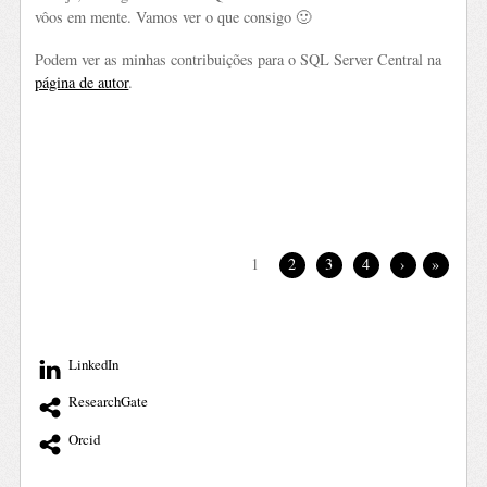
vôos em mente. Vamos ver o que consigo 🙂
Podem ver as minhas contribuições para o SQL Server Central na
página de autor
.
1
2
3
4
›
»
LinkedIn
ResearchGate
Orcid