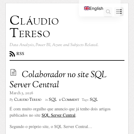
English
Cláudio
Portuguese
Tereso
Data Analysis, Power BI, Azure and Subjects Related.
RSS
Colaborador no site SQL
Server Central
March 5, 2026
1 Comment
Cláudio Tereso
SQL
SQL
By
in
Tags:
É com muito orgulho que anuncio que já tenho dois artigos
publicados no site
SQL Server Central
.
Segundo o próprio site, o SQL Server Central…