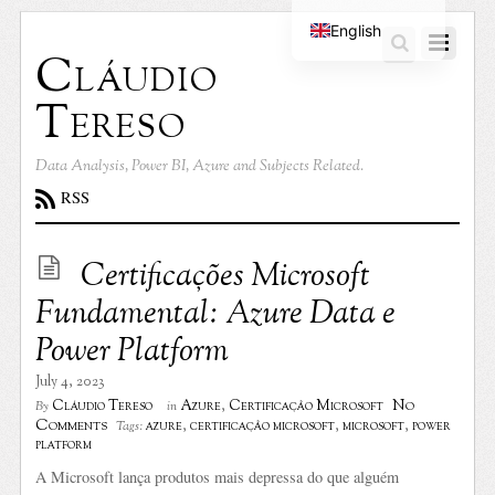
English
Cláudio
Portuguese
Tereso
Data Analysis, Power BI, Azure and Subjects Related.
RSS
Certificações Microsoft
Fundamental: Azure Data e
Power Platform
July 4, 2023
No
Cláudio Tereso
Azure
,
Certificação Microsoft
By
in
Comments
azure
,
certificação microsoft
,
microsoft
,
power
Tags:
platform
A Microsoft lança produtos mais depressa do que alguém