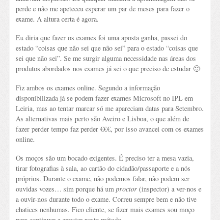
perde e não me apeteceu esperar um par de meses para fazer o
exame. A altura certa é agora.
Eu diria que fazer os exames foi uma aposta ganha, passei do
estado “coisas que não sei que não sei” para o estado “coisas que
sei que não sei”. Se me surgir alguma necessidade nas áreas dos
produtos abordados nos exames já sei o que preciso de estudar 🙂
Fiz ambos os exames online. Segundo a informação
disponibilizada já se podem fazer exames Microsoft no IPL em
Leiria, mas ao tentar marcar só me apareciam datas para Setembro.
As alternativas mais perto são Aveiro e Lisboa, o que além de
fazer perder tempo faz perder €€€, por isso avancei com os exames
online.
Os moços são um bocado exigentes. É preciso ter a mesa vazia,
tirar fotografias à sala, ao cartão do cidadão/passaporte e a nós
próprios. Durante o exame, não podemos falar, não podem ser
ouvidas vozes… sim porque há um
proctor
(inspector) a ver-nos e
a ouvir-nos durante todo o exame. Correu sempre bem e não tive
chatices nenhumas. Fico cliente, se fizer mais exames sou moço
para continuar a apostar neste método.