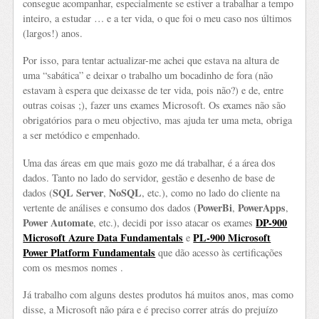
consegue acompanhar, especialmente se estiver a trabalhar a tempo
inteiro, a estudar … e a ter vida, o que foi o meu caso nos últimos
(largos!) anos.
Por isso, para tentar actualizar-me achei que estava na altura de
uma “sabática” e deixar o trabalho um bocadinho de fora (não
estavam à espera que deixasse de ter vida, pois não?) e de, entre
outras coisas ;), fazer uns exames Microsoft. Os exames não são
obrigatórios para o meu objectivo, mas ajuda ter uma meta, obriga
a ser metódico e empenhado.
Uma das áreas em que mais gozo me dá trabalhar, é a área dos
dados. Tanto no lado do servidor, gestão e desenho de base de
SQL Server
NoSQL
dados (
,
, etc.), como no lado do cliente na
PowerBi
PowerApps
vertente de análises e consumo dos dados (
,
,
Power Automate
DP-900
, etc.), decidi por isso atacar os exames
Microsoft Azure Data Fundamentals
PL-900 Microsoft
e
Power Platform Fundamentals
que dão acesso às certificações
com os mesmos nomes .
Já trabalho com alguns destes produtos há muitos anos, mas como
disse, a Microsoft não pára e é preciso correr atrás do prejuízo