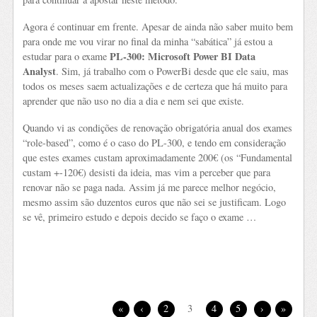
Agora é continuar em frente. Apesar de ainda não saber muito bem
para onde me vou virar no final da minha “sabática” já estou a
PL-300: Microsoft Power BI Data
estudar para o exame
Analyst
. Sim, já trabalho com o PowerBi desde que ele saiu, mas
todos os meses saem actualizações e de certeza que há muito para
aprender que não uso no dia a dia e nem sei que existe.
Quando vi as condições de renovação obrigatória anual dos exames
“role-based”, como é o caso do PL-300, e tendo em consideração
que estes exames custam aproximadamente 200€ (os “Fundamental
custam +-120€) desisti da ideia, mas vim a perceber que para
renovar não se paga nada. Assim já me parece melhor negócio,
mesmo assim são duzentos euros que não sei se justificam. Logo
se vê, primeiro estudo e depois decido se faço o exame …
«
‹
2
3
4
5
›
»