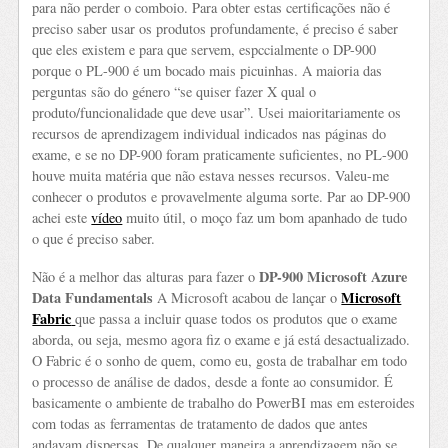
para não perder o comboio. Para obter estas certificações não é
preciso saber usar os produtos profundamente, é preciso é saber
que eles existem e para que servem, espccialmente o DP-900
porque o PL-900 é um bocado mais picuinhas. A maioria das
perguntas são do género “se quiser fazer X qual o
produto/funcionalidade que deve usar”. Usei maioritariamente os
recursos de aprendizagem individual indicados nas páginas do
exame, e se no DP-900 foram praticamente suficientes, no PL-900
houve muita matéria que não estava nesses recursos. Valeu-me
conhecer o produtos e provavelmente alguma sorte. Par ao DP-900
achei este
vídeo
muito útil, o moço faz um bom apanhado de tudo
o que é preciso saber.
DP-900 Microsoft Azure
Não é a melhor das alturas para fazer o
Data Fundamentals
Microsoft
A Microsoft acabou de lançar o
Fabric
que passa a incluir quase todos os produtos que o exame
aborda, ou seja, mesmo agora fiz o exame e já está desactualizado.
O Fabric é o sonho de quem, como eu, gosta de trabalhar em todo
o processo de análise de dados, desde a fonte ao consumidor. É
basicamente o ambiente de trabalho do PowerBI mas em esteroides
com todas as ferramentas de tratamento de dados que antes
andavam dispersas. De qualquer maneira a aprendizagem não se