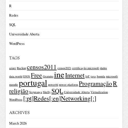
R
Redes
SQL
Universidade Aberta
WordPress
TAGS
censos2011
azure
Backup
censos2021
certificação microsoft
dados
ine
Free
Internet
data.world
DNN
Gratuito
IoT
java
Joomla
microsoft
portugal
Programação
R
moodle
powerbi
power platform
religião
SQL
Segurança
Shelly
Universidade Aberta
Virtualization
[:pt]Redes[:en]Networking[:]
WordPress
ARCHIVES
March 2026