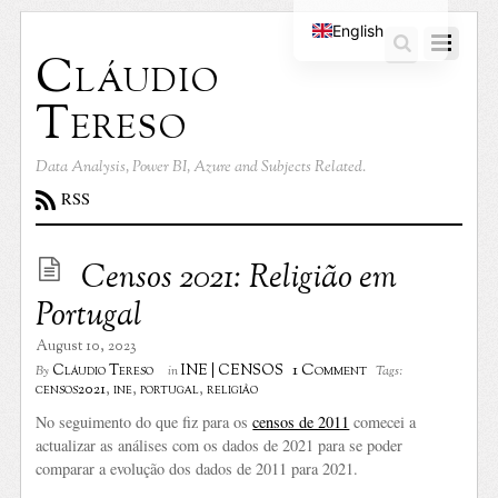
English
Cláudio
Portuguese
Tereso
Data Analysis, Power BI, Azure and Subjects Related.
RSS
Censos 2021: Religião em
Portugal
August 10, 2023
1 Comment
Cláudio Tereso
INE | CENSOS
By
in
Tags:
censos2021
,
ine
,
portugal
,
religião
No seguimento do que fiz para os
censos de 2011
comecei a
actualizar as análises com os dados de 2021 para se poder
comparar a evolução dos dados de 2011 para 2021.