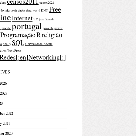
censos2011
ckup
censos2021
Free
ção microsoft
dados
data.world
DNN
ine
Internet
IoT
java
Joomla
portugal
t
moodle
powerbi
power
Programação
R
religião
SQL
ça
Shelly
Universidade Aberta
ation
WordPress
]Redes[:en]Networking[:]
IVES
2026
 2023
23
ber 2022
y 2021
er 2020