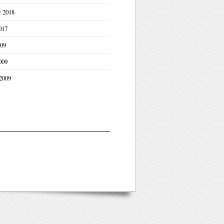
r 2018
017
09
009
2009