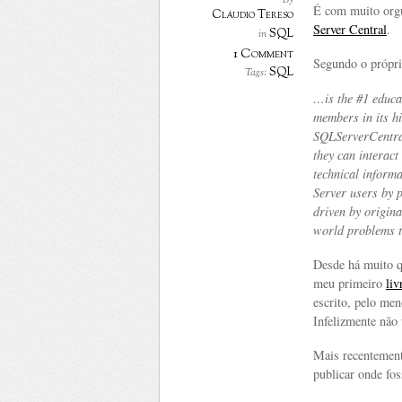
By
É com muito orgu
Cláudio Tereso
Server Central
.
SQL
in
1 Comment
Segundo o própri
SQL
Tags:
…is the #1 educa
members in its h
SQLServerCentra
they can interact
technical informa
Server users by 
driven by origina
world problems t
Desde há muito q
meu primeiro
li
escrito, pelo men
Infelizmente não
Mais recentemente
publicar onde fos