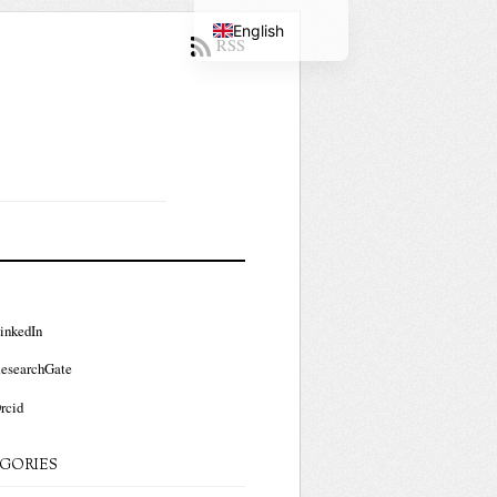
English
RSS
Portuguese
inkedIn
esearchGate
rcid
GORIES