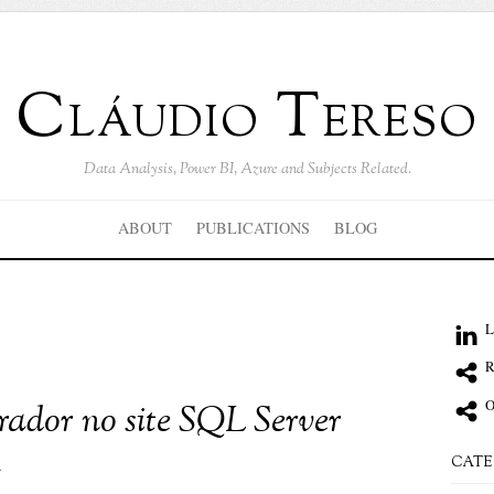
Cláudio Tereso
Data Analysis, Power BI, Azure and Subjects Related.
ABOUT
PUBLICATIONS
BLOG
L
R
O
ador no site SQL Server
l
CATE