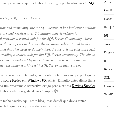
Azure
lho que anuncio que já tenho dois artigos publicados no site
SQL
Certifi
o site, o SQL Server Central…
Dados
INE |
tion and community site for SQL Server. It has had over a million
istory and receives over 2.5 million pageviews/month.
IoT
l provides a central hub for the SQL Server Community where
 with their peers and access the accurate, relevant, and timely
Java
tion that they need to do their jobs. Its focus is on educating SQL
Progra
providing a central hub for the SQL Server community. The site is
l content developed by our columnists and based on the real
R
hey encounter working with SQL Server in their careers
Redes
ue escrevo sobre tecnologias; desde os tempos em que publiquei o
SQL
vro sobre Redes em Windows 95
. Aliás! já muito antes disso tinha
os um programa e respectivo artigo para a extinta
Revista Spooler
.
Univer
 tenho nenhum registo desses tempos 🙁
WordPr
 tenho escrito aqui neste blog, mas decidi que devia tentar
se lido que por aqui a audiência é curta :).
TAGS