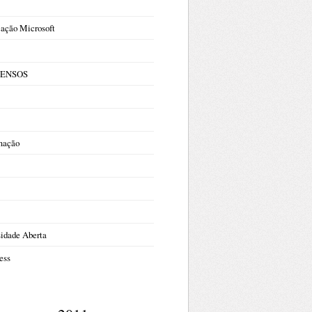
cação Microsoft
 CENSOS
mação
sidade Aberta
ess