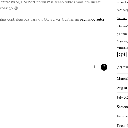
i entrar na SQLServerCentral mas tenho outros vôos em mente.
azure
Ba
 consigo 🙂
certifica
Gratuito
has contribuições para o SQL Server Central na
página de autor
.
microsof
platform
Seguran
Virtualiz
[:pt
1
2
ARCH
March 
August
July 20
Septem
Februar
Decemb