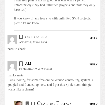
Their free plan is not as good as it was when I joined,
unfortunately (they had unlimited projects and now they only
have two).
If you know of any free site with unlimited SVN projects,
please let me know.
catecaura
REPLY
AGOSTO 8, 2010 @ 05:30
need to check
ali
REPLY
FEVEREIRO 10, 2010 @ 21:24
thanks mate!
I was looking for some free online version controlling system. i
googled and I ended up here, and I got this xp-dev.com thingie!
works like a charm!
Cláudio Tereso
REPLY