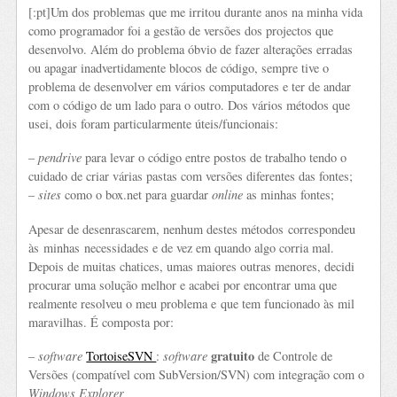
[:pt]Um dos problemas que me irritou durante anos na minha vida
como programador foi a gestão de versões dos projectos que
desenvolvo. Além do problema óbvio de fazer alterações erradas
ou apagar inadvertidamente blocos de código, sempre tive o
problema de desenvolver em vários computadores e ter de andar
com o código de um lado para o outro. Dos vários métodos que
usei, dois foram particularmente úteis/funcionais:
–
pendrive
para levar o código entre postos de trabalho tendo o
cuidado de criar várias pastas com versões diferentes das fontes;
–
sites
como o box.net para guardar
online
as minhas fontes;
Apesar de desenrascarem, nenhum destes métodos correspondeu
às minhas necessidades e de vez em quando algo corria mal.
Depois de muitas chatices, umas maiores outras menores, decidi
procurar uma solução melhor e acabei por encontrar uma que
realmente resolveu o meu problema e que tem funcionado às mil
maravilhas. É composta por:
gratuito
–
software
TortoiseSVN
:
software
de Controle de
Versões (compatível com SubVersion/SVN) com integração com o
Windows Explorer