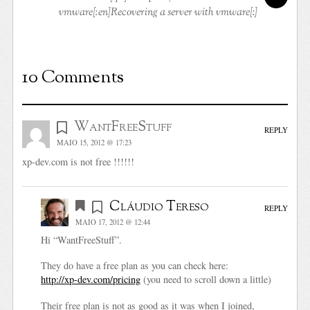
vmware[:en]Recovering a server with vmware[:]
10 Comments
WantFreeStuff
REPLY
MAIO 15, 2012 @ 17:23
xp-dev.com is not free !!!!!!
Cláudio Tereso
REPLY
MAIO 17, 2012 @ 12:44
Hi “WantFreeStuff”.
They do have a free plan as you can check here:
http://xp-dev.com/pricing
(you need to scroll down a little)
Their free plan is not as good as it was when I joined,