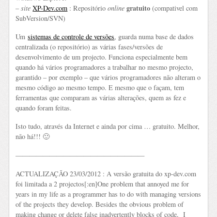
gratuito
–
site
XP-Dev.com
: Repositório
online
(compativel com
SubVersion/SVN)
Um
sistemas de controle de versões
, guarda numa base de dados
centralizada (o repositório) as várias fases/versões de
desenvolvimento de um projecto. Funciona especialmente bem
quando há vários programadores a trabalhar no mesmo projecto,
garantido – por exemplo – que vários programadores não alteram o
mesmo código ao mesmo tempo. E mesmo que o façam, tem
ferramentas que comparam as várias alterações, quem as fez e
quando foram feitas.
Isto tudo, através da Internet e ainda por cima … gratuito. Melhor,
não há!!! 🙂
———————————————————
ACTUALIZAÇÃO 23/03/2012 : A versão gratuita do xp-dev.com
foi limitada a 2 projectos[:en]One problem that annoyed me for
years in my life as a programmer has to do with managing versions
of the projects they develop. Besides the obvious problem of
making change or delete false inadvertently blocks of code, I