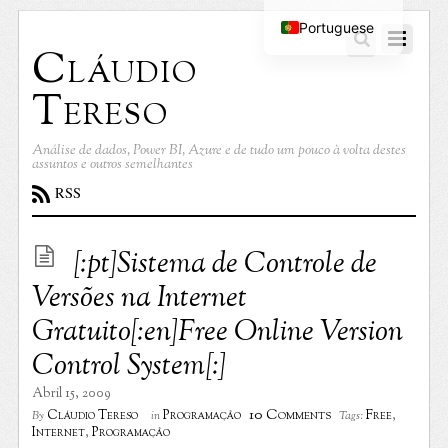
Portuguese
Cláudio
English
Tereso
Análise de dados, Power BI, Azure e de tudo um pouco à volta destes
assuntos e outros semelhantes
RSS
[:pt]Sistema de Controle de
Versões na Internet
Gratuito[:en]Free Online Version
Control System[:]
Abril 15, 2009
10 Comments
Cláudio Tereso
Programação
Free
,
By
in
Tags:
Internet
,
Programação