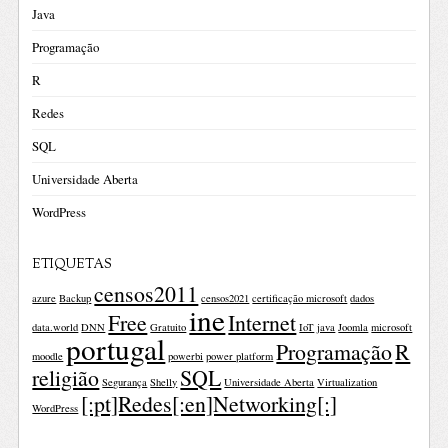
Java
Programação
R
Redes
SQL
Universidade Aberta
WordPress
ETIQUETAS
censos2011
azure
Backup
censos2021
certificação microsoft
dados
ine
Free
Internet
data.world
DNN
Gratuito
IoT
java
Joomla
microsoft
portugal
Programação
R
moodle
powerbi
power platform
religião
SQL
Segurança
Shelly
Universidade Aberta
Virtualization
[:pt]Redes[:en]Networking[:]
WordPress