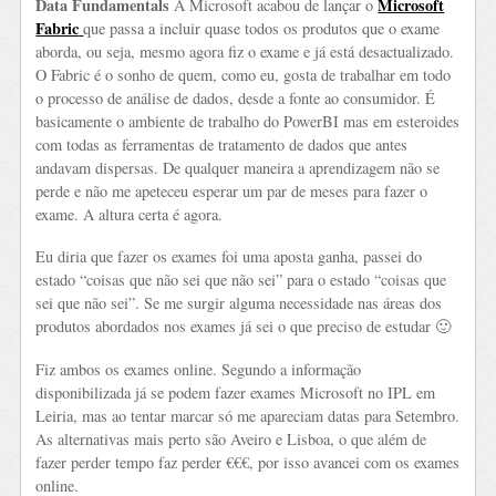
Data Fundamentals
Microsoft
A Microsoft acabou de lançar o
Fabric
que passa a incluir quase todos os produtos que o exame
aborda, ou seja, mesmo agora fiz o exame e já está desactualizado.
O Fabric é o sonho de quem, como eu, gosta de trabalhar em todo
o processo de análise de dados, desde a fonte ao consumidor. É
basicamente o ambiente de trabalho do PowerBI mas em esteroides
com todas as ferramentas de tratamento de dados que antes
andavam dispersas. De qualquer maneira a aprendizagem não se
perde e não me apeteceu esperar um par de meses para fazer o
exame. A altura certa é agora.
Eu diria que fazer os exames foi uma aposta ganha, passei do
estado “coisas que não sei que não sei” para o estado “coisas que
sei que não sei”. Se me surgir alguma necessidade nas áreas dos
produtos abordados nos exames já sei o que preciso de estudar 🙂
Fiz ambos os exames online. Segundo a informação
disponibilizada já se podem fazer exames Microsoft no IPL em
Leiria, mas ao tentar marcar só me apareciam datas para Setembro.
As alternativas mais perto são Aveiro e Lisboa, o que além de
fazer perder tempo faz perder €€€, por isso avancei com os exames
online.