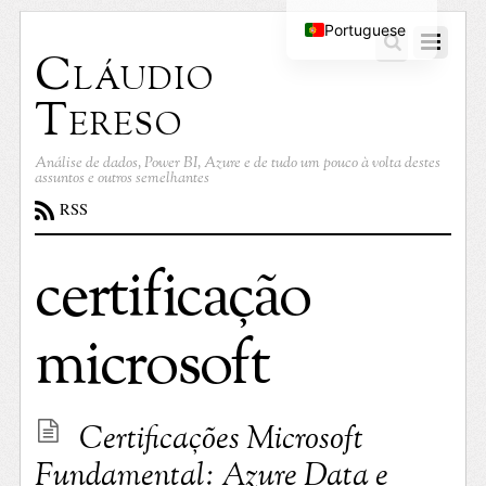
Portuguese
Cláudio
English
Tereso
Análise de dados, Power BI, Azure e de tudo um pouco à volta destes
assuntos e outros semelhantes
RSS
certificação
microsoft
Certificações Microsoft
Fundamental: Azure Data e