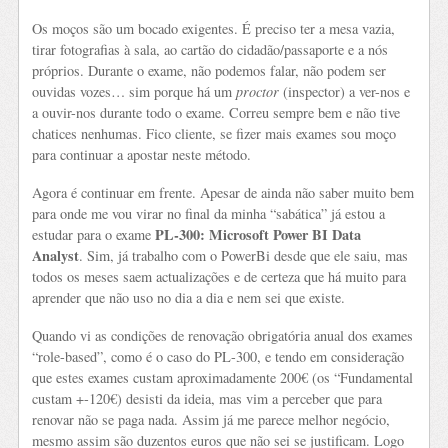
Os moços são um bocado exigentes. É preciso ter a mesa vazia,
tirar fotografias à sala, ao cartão do cidadão/passaporte e a nós
próprios. Durante o exame, não podemos falar, não podem ser
ouvidas vozes… sim porque há um
proctor
(inspector) a ver-nos e
a ouvir-nos durante todo o exame. Correu sempre bem e não tive
chatices nenhumas. Fico cliente, se fizer mais exames sou moço
para continuar a apostar neste método.
Agora é continuar em frente. Apesar de ainda não saber muito bem
para onde me vou virar no final da minha “sabática” já estou a
PL-300: Microsoft Power BI Data
estudar para o exame
Analyst
. Sim, já trabalho com o PowerBi desde que ele saiu, mas
todos os meses saem actualizações e de certeza que há muito para
aprender que não uso no dia a dia e nem sei que existe.
Quando vi as condições de renovação obrigatória anual dos exames
“role-based”, como é o caso do PL-300, e tendo em consideração
que estes exames custam aproximadamente 200€ (os “Fundamental
custam +-120€) desisti da ideia, mas vim a perceber que para
renovar não se paga nada. Assim já me parece melhor negócio,
mesmo assim são duzentos euros que não sei se justificam. Logo