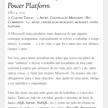
Power Platform
Julho 4, 2023
No
Cláudio Tereso
Azure
,
Certificação Microsoft
By
in
Comments
azure
,
certificação microsoft
,
microsoft
,
power
Tags:
platform
A Microsoft lança produtos mais depressa do que alguém
consegue acompanhar, especialmente se estiver a trabalhar a tempo
inteiro, a estudar … e a ter vida, o que foi o meu caso nos últimos
(largos!) anos.
Por isso, para tentar actualizar-me achei que estava na altura de
uma “sabática” e deixar o trabalho um bocadinho de fora (não
estavam à espera que deixasse de ter vida, pois não?) e de, entre
outras coisas ;), fazer uns exames Microsoft. Os exames não são
obrigatórios para o meu objectivo, mas ajuda ter uma meta, obriga
a ser metódico e empenhado.
Uma das áreas em que mais gozo me dá trabalhar, é a área dos
dados. Tanto no lado do servidor, gestão e desenho de base de
SQL Server
NoSQL
dados (
,
, etc.), como no lado do cliente na
PowerBi
PowerApps
vertente de análises e consumo dos dados (
,
,