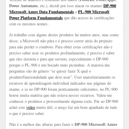
Power Automate
DP-900
, etc.), decidi por isso atacar os exames
Microsoft Azure Data Fundamentals
PL-900 Microsoft
e
Power Platform Fundamentals
que dão acesso às certificações
com os mesmos nomes .
Já trabalho com alguns destes produtos há muitos anos, mas como
disse, a Microsoft não pára e é preciso correr atrás do prejuízo
para não perder o comboio. Para obter estas certificações não é
preciso saber usar os produtos profundamente, é preciso é saber
que eles existem e para que servem, espccialmente o DP-900
porque o PL-900 é um bocado mais picuinhas. A maioria das
perguntas são do género “se quiser fazer X qual o
produto/funcionalidade que deve usar”. Usei maioritariamente os
recursos de aprendizagem individual indicados nas páginas do
exame, e se no DP-900 foram praticamente suficientes, no PL-900
houve muita matéria que não estava nesses recursos. Valeu-me
conhecer o produtos e provavelmente alguma sorte. Par ao DP-900
achei este
vídeo
muito útil, o moço faz um bom apanhado de tudo
o que é preciso saber.
DP-900 Microsoft Azure
Não é a melhor das alturas para fazer o