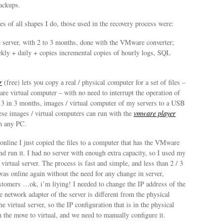
backups.
s of all shapes I do, those used in the recovery process were:
 server, with 2 to 3 months, done with the VMware converter;
ekly + daily + copies incremental copies of hourly logs, SQL
r
(free) lets you copy a real / physical computer for a set of files –
 are virtual computer – with no need to interrupt the operation of
y, 3 in 3 months, images / virtual computer of my servers to a USB
ese images / virtual computers can run with the
vmware player
on any PC.
 online I just copied the files to a computer that has the VMware
and run it. I had no server with enough extra capacity, so I used my
 virtual server. The process is fast and simple, and less than 2 / 3
was online again without the need for any change in server,
stomers …ok, i’m liying! I needed to change the IP address of the
he network adapter of the server is different from the physical
e virtual server, so the IP configuration that is in the physical
th the move to virtual, and we need to manually configure it.