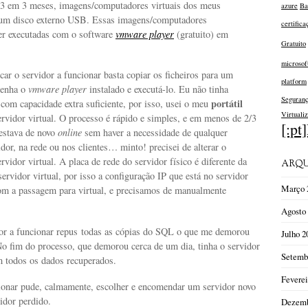
 3 em 3 meses, imagens/computadores virtuais dos meus
azure
Ba
 um disco externo USB. Essas imagens/computadores
certifica
er executadas com o software
vmware player
(gratuito) em
Gratuito
microsof
ocar o servidor a funcionar basta copiar os ficheiros para um
platform
tenha o
vmware player
instalado e executá-lo. Eu não tinha
Seguran
portátil
com capacidade extra suficiente, por isso, usei o meu
Virtualiz
ervidor virtual. O processo é rápido e simples, e em menos de 2/3
[:pt
 estava de novo
online
sem haver a necessidade de qualquer
idor, na rede ou nos clientes… minto! precisei de alterar o
rvidor virtual. A placa de rede do servidor físico é diferente da
ARQU
servidor virtual, por isso a configuração IP que está no servidor
Março 
com a passagem para virtual, e precisamos de manualmente
Agosto
or a funcionar repus todas as cópias do SQL o que me demorou
Julho 2
No fim do processo, que demorou cerca de um dia, tinha o servidor
Setemb
m todos os dados recuperados.
Feverei
onar pude, calmamente, escolher e encomendar um servidor novo
vidor perdido.
Dezemb