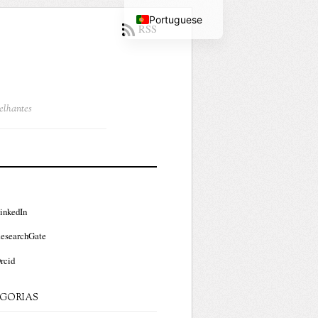
Portuguese
RSS
English
melhantes
inkedIn
esearchGate
rcid
GORIAS