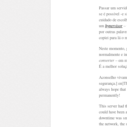
Passar um servido
se é possível -e 
cuidado de escol
um
hypervisor
– 
por outras palav
copiei para lá o 
Neste momento, p
normalmente e in
converter
– em ma
É a melhor soluçã
Aconselho vivame
segurança.[:en]T
always hope that
permanently!
This server had 
could have been 
downtime was sma
the network, the 