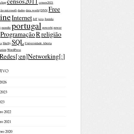
censos2011
ckup
censos2021
Free
ção microsoft
dados
data.world
DNN
ine
Internet
IoT
java
Joomla
portugal
t
moodle
powerbi
power
Programação
R
religião
SQL
ça
Shelly
Universidade Aberta
ation
WordPress
]Redes[:en]Networking[:]
IVO
2026
 2023
023
ro 2022
ro 2021
ro 2020