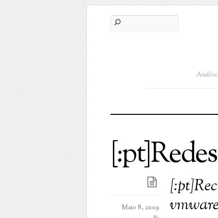
Análise 
[:pt]Redes
[:pt]Re
vmware[
Maio 8, 2009