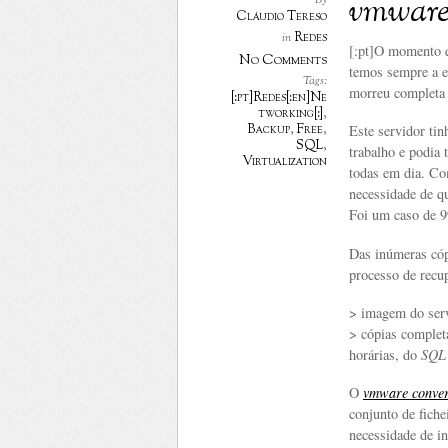
vmware[
By
Cláudio Tereso
Redes
in
[:pt]O momento q
No Comments
temos sempre a e
Tags:
morreu completa 
[:pt]Redes[:en]Ne
tworking[:]
,
Backup
,
Free
,
Este servidor ti
SQL
,
trabalho e podia 
Virtualization
todas em dia. Co
necessidade de qu
Foi um caso de 9
Das inúmeras cópi
processo de recu
> imagem do serv
> cópias complet
horárias, do
SQ
O
vmware
conver
conjunto de fich
necessidade de i