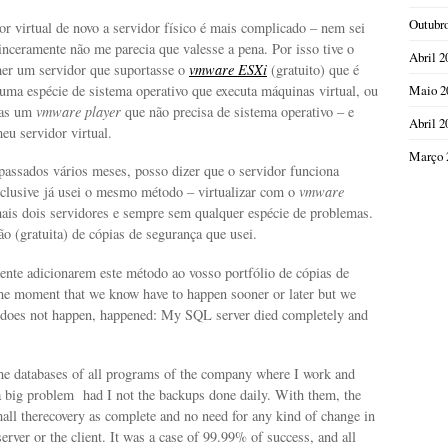
Outubr
r virtual de novo a servidor físico é mais complicado – nem sei
sinceramente não me parecia que valesse a pena. Por isso tive o
Abril 2
her um servidor que suportasse o
vmware
ESXi
(gratuito) que é
Maio 2
uma espécie de sistema operativo que executa máquinas virtual, ou
ras um
vmware
player
que não precisa de sistema operativo – e
Abril 2
meu servidor virtual.
Março 
assados vários meses, posso dizer que o servidor funciona
clusive já usei o mesmo método – virtualizar com o
vmware
is dois servidores e sempre sem qualquer espécie de problemas.
o (gratuita) de cópias de segurança que usei.
nte adicionarem este método ao vosso portfólio de cópias de
he moment that we know have to happen sooner or later but we
 does not happen, happened: My SQL server died completely and
the databases of all programs of the company where I work and
a big problem had I not the backups done daily. With them, the
ll therecovery as complete and no need for any kind of change in
server or the client. It was a case of 99.99% of success, and all