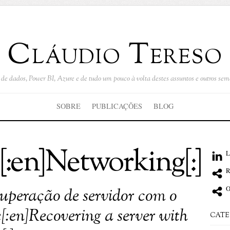
Cláudio Tereso
de dados, Power BI, Azure e de tudo um pouco à volta destes assuntos e outros se
SOBRE
PUBLICAÇÕES
BLOG
[:en]Networking[:]
L
R
O
cuperação de servidor com o
:en]Recovering a server with
CATE