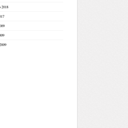
o 2018
017
009
009
2009