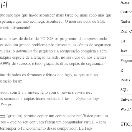
:]
Azure
Certifi
ue sabemos que há-de acontecer mais tarde ou mais cedo mas que
sperança que não aconteça, aconteceu: O meu servidor de SQL
Dados
e definitivamente!
INE |
nha as bases de dados de TODOS os programas da empresa onde
IoT
ter sido um grande problema não tivesse eu as cópias de segurança
Java
m elas, o
downtime
foi pequeno e a recuperação completa e sem
alquer espécie de alteração na rede, no servidor ou nos clientes.
Progra
9.99% de sucesso, e tudo graças às ditas cópias de segurança.
R
as de todos os formatos e feitios que faço, as que usei no
Redes
peração foram:
SQL
idor, com 2 a 3 meses, feito com o
vmware
converter
;
as semanais + cópias incrementais diárias + cópias de logs
Univer
L
Server
;
WordPr
ter
(gratuito) permite copiar um computador real/físico para um
eiros – que no seu conjunto fazem um computador virtual – sem
ETIQ
nterromper o funcionamento desse computador. Eu faço