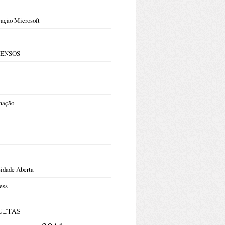
cação Microsoft
 CENSOS
mação
sidade Aberta
ess
UETAS