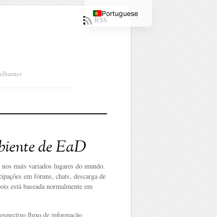
Portuguese
RSS
English
melhantes
mbiente de EaD
e nos mais variados lugares do mundo.
icipações em fóruns, chats, descarga de
, pois está baseada normalmente em
espectivo fluxo de informação