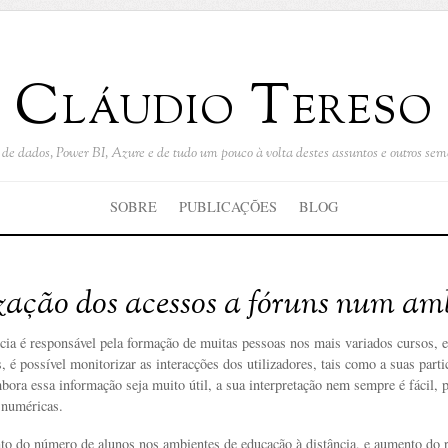
Cláudio Tereso
de dados, Power BI, Azure e de tudo um pouco à volta destes assuntos e outros se
SOBRE
PUBLICAÇÕES
BLOG
zação dos acessos a fóruns num a
ncia é responsável pela formação de muitas pessoas nos mais variados cursos, 
 é possível monitorizar as interacções dos utilizadores, tais como a suas part
mbora essa informação seja muito útil, a sua interpretação nem sempre é fácil
e numéricas.
o do número de alunos nos ambientes de educação à distância, e aumento do r