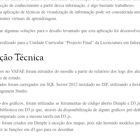
racção de conhecimento a partir dessa informação, é algo bastante trabalhoso.
a aplicação de técnicas de visualização de informação pode ser considerada um 
ientes virtuais de aprendizagem.
ar algumas soluções para o desafio levantado que esta aplicação foi desenvolvi
 realizado para a Unidade Curricular “Projecto Final” da Licenciatura em Info
ção Técnica
dos no VAFAE foram extraídos do moodle a partir do relatório dos logs dos alu
so de estudo.
ados foram carregados em SQL Server 2012 instalado no ISP, utilizando a fer
gement Studio.
 dos gráficos, foram utilizadas as ferramentas de código aberto Dimple e D3.js
blioteca em D3.js que, através da disponibilização de alguns gráficos pré-defi
comparado com a mesma tarefa em D3.js.
s foram criados em Dimple à exceção dos mapas, pois não havendo modelos pré
er às funções em d3.geo para os desenhar.