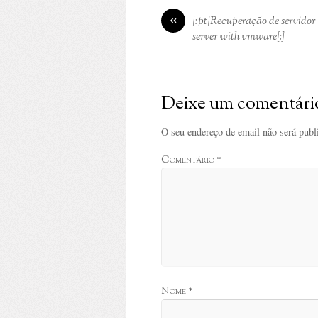
«
[:pt]Recuperação de servido
server with vmware[:]
Deixe um comentári
O seu endereço de email não será publ
Comentário
*
Nome
*