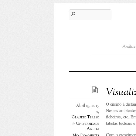
Análise 
Visuali
O ensino à distâ
Abril 25, 2017
Nesses ambientes,
By
ficheiros, etc. E
Cláudio Tereso
tabelas textuais 
Universidade
in
Aberta
Com o cresciment
No Comments