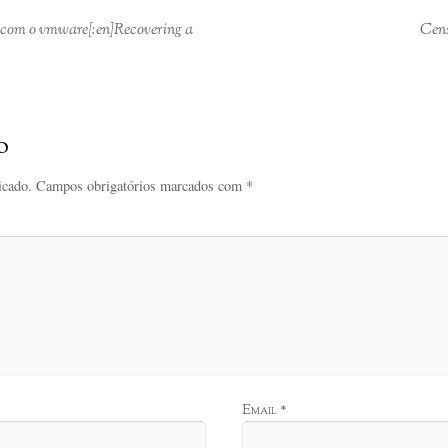
r com o vmware[:en]Recovering a
Cens
o
icado.
Campos obrigatórios marcados com
*
Email
*