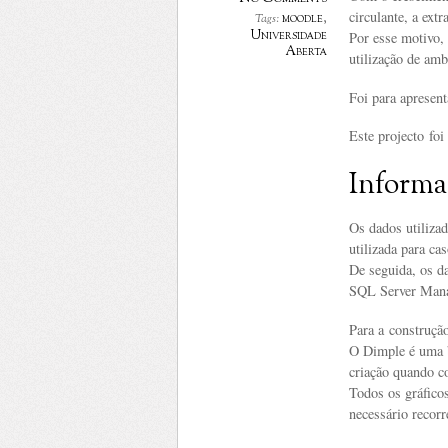
circulante, a ext
moodle
,
Tags:
Universidade
Por esse motivo, 
Aberta
utilização de amb
Foi para apresent
Este projecto foi
Informa
Os dados utiliza
utilizada para ca
De seguida, os d
SQL Server Mana
Para a construção
O Dimple é uma bi
criação quando 
Todos os gráfico
necessário recorr