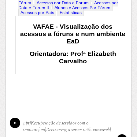
«
[:pt]Recuperação de servidor com o
vmware[:en]Recovering a server with vmware[:]