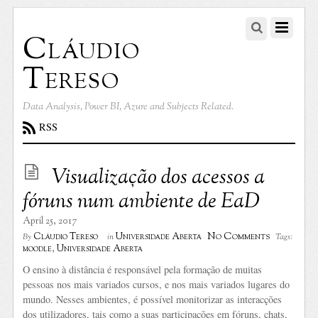
Cláudio
Tereso
Data Analysis, Power BI, Azure and Subjects Related.
RSS
Visualização dos acessos a
fóruns num ambiente de EaD
April 25, 2017
No Comments
Cláudio Tereso
Universidade Aberta
By
in
Tags:
moodle
,
Universidade Aberta
O ensino à distância é responsável pela formação de muitas
pessoas nos mais variados cursos, e nos mais variados lugares do
mundo. Nesses ambientes, é possível monitorizar as interacções
dos utilizadores, tais como a suas participações em fóruns, chats,