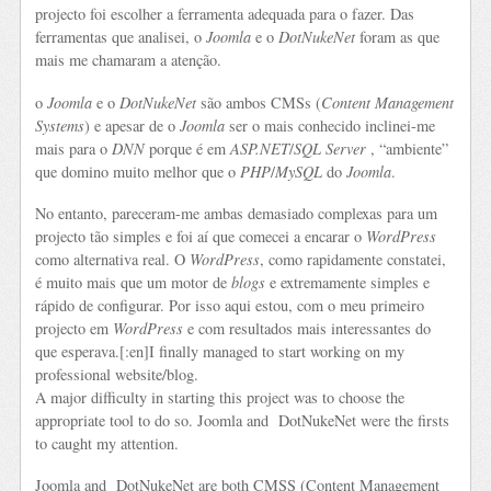
projecto foi escolher a ferramenta adequada para o fazer. Das
ferramentas que analisei, o
Joomla
e o
DotNukeNet
foram as que
mais me chamaram a atenção.
o
Joomla
e o
DotNukeNet
são ambos CMSs (
Content Management
Systems
) e apesar de o
Joomla
ser o mais conhecido inclinei-me
mais para o
DNN
porque é em
ASP.NET
/
SQL Server
, “ambiente”
que domino muito melhor que o
PHP
/
MySQL
do
Joomla
.
No entanto, pareceram-me ambas demasiado complexas para um
projecto tão simples e foi aí que comecei a encarar o
WordPress
como alternativa real. O
WordPress
, como rapidamente constatei,
é muito mais que um motor de
blogs
e extremamente simples e
rápido de configurar. Por isso aqui estou, com o meu primeiro
projecto em
WordPress
e com resultados mais interessantes do
que esperava.[:en]I finally managed to start working on my
professional website/blog.
A major difficulty in starting this project was to choose the
appropriate tool to do so. Joomla and DotNukeNet were the firsts
to caught my attention.
Joomla and DotNukeNet are both CMSS (Content Management