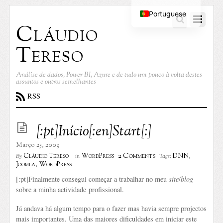
Portuguese
Cláudio
English
Tereso
Análise de dados, Power BI, Azure e de tudo um pouco à volta destes
assuntos e outros semelhantes
RSS
[:pt]Início[:en]Start[:]
Março 25, 2009
2 Comments
Cláudio Tereso
WordPress
DNN
,
By
in
Tags:
Joomla
,
WordPress
[:pt]Finalmente consegui começar a trabalhar no meu
site
/
blog
sobre a minha actividade profissional.
Já andava há algum tempo para o fazer mas havia sempre projectos
mais importantes. Uma das maiores dificuldades em iniciar este