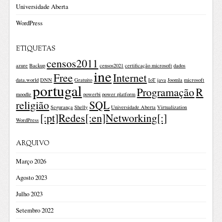
Universidade Aberta
WordPress
ETIQUETAS
censos2011
azure
Backup
censos2021
certificação microsoft
dados
ine
Free
Internet
data.world
DNN
Gratuito
IoT
java
Joomla
microsoft
portugal
Programação
R
moodle
powerbi
power platform
religião
SQL
Segurança
Shelly
Universidade Aberta
Virtualization
[:pt]Redes[:en]Networking[:]
WordPress
ARQUIVO
Março 2026
Agosto 2023
Julho 2023
Setembro 2022