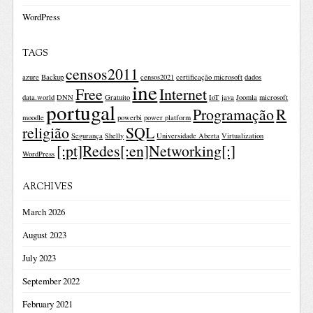
WordPress
TAGS
censos2011
azure
Backup
censos2021
certificação microsoft
dados
ine
Free
Internet
data.world
DNN
Gratuito
IoT
java
Joomla
microsoft
portugal
Programação
R
moodle
powerbi
power platform
religião
SQL
Segurança
Shelly
Universidade Aberta
Virtualization
[:pt]Redes[:en]Networking[:]
WordPress
ARCHIVES
March 2026
August 2023
July 2023
September 2022
February 2021