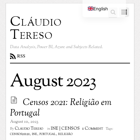
English
Cláudio
Portuguese
Tereso
Data Analysis, Power BI, Azure and Subjects Related.
RSS
August 2023
Censos 2021: Religião em
Portugal
August 10, 2023
1 Comment
Cláudio Tereso
INE | CENSOS
By
in
Tags:
censos2021
,
ine
,
portugal
,
religião