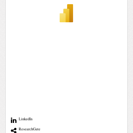
LinkedIn
ResearchGate