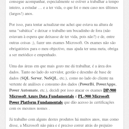
consegue acompanhar, especialmente se estiver a trabalhar a tempo
inteiro, a estudar … e a ter vida, o que foi o meu caso nos últimos
(largos!) anos.
Por isso, para tentar actualizar-me achei que estava na altura de
uma “sabática” e deixar o trabalho um bocadinho de fora (não
estavam à espera que deixasse de ter vida, pois não?) e de, entre
outras coisas ;), fazer uns exames Microsoft. Os exames não são
obrigatórios para o meu objectivo, mas ajuda ter uma meta, obriga
a ser metódico e empenhado.
Uma das áreas em que mais gozo me dá trabalhar, é a área dos
dados. Tanto no lado do servidor, gestão e desenho de base de
SQL Server
NoSQL
dados (
,
, etc.), como no lado do cliente na
PowerBi
PowerApps
vertente de análises e consumo dos dados (
,
,
Power Automate
DP-900
, etc.), decidi por isso atacar os exames
Microsoft Azure Data Fundamentals
PL-900 Microsoft
e
Power Platform Fundamentals
que dão acesso às certificações
com os mesmos nomes .
Já trabalho com alguns destes produtos há muitos anos, mas como
disse, a Microsoft não pára e é preciso correr atrás do prejuízo