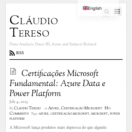
English
Cláudio
Portuguese
Tereso
Data Analysis, Power BI, Azure and Subjects Related.
RSS
Certificações Microsoft
Fundamental: Azure Data e
Power Platform
July 4, 2023
No
Cláudio Tereso
Azure
,
Certificação Microsoft
By
in
Comments
azure
,
certificação microsoft
,
microsoft
,
power
Tags:
platform
A Microsoft lança produtos mais depressa do que alguém