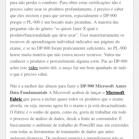
para não perder o comboio. Para obter estas certificações não é
preciso saber usar os produtos profundamente, é preciso é saber
que eles existem e para que servem, espccialmente o DP-900
porque o PL-900 é um bocado mais picuinhas. A maioria das
perguntas são do género “se quiser fazer X qual o
produto/funcionalidade que deve usar”. Usei maioritariamente os
recursos de aprendizagem individual indicados nas páginas do
exame, e se no DP-900 foram praticamente suficientes, no PL-900
houve muita matéria que não estava nesses recursos. Valeu-me
conhecer o produtos e provavelmente alguma sorte. Par ao DP-900
achei este
vídeo
muito útil, o moço faz um bom apanhado de tudo
o que é preciso saber.
DP-900 Microsoft Azure
Não é a melhor das alturas para fazer o
Data Fundamentals
Microsoft
A Microsoft acabou de lançar o
Fabric
que passa a incluir quase todos os produtos que o exame
aborda, ou seja, mesmo agora fiz o exame e já está desactualizado.
O Fabric é o sonho de quem, como eu, gosta de trabalhar em todo
o processo de análise de dados, desde a fonte ao consumidor. É
basicamente o ambiente de trabalho do PowerBI mas em esteroides
com todas as ferramentas de tratamento de dados que antes
andavam dispersas. De qualquer maneira a aprendizagem não se