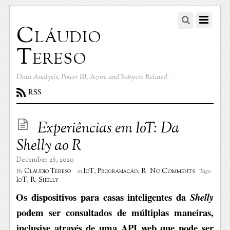
Cláudio
Tereso
Data Analysis, Power BI, Azure and Subjects Related.
RSS
Experiências em IoT: Da
Shelly ao R
December 26, 2020
No Comments
Cláudio Tereso
IoT
,
Programação
,
R
By
in
Tags:
IoT
,
R
,
Shelly
Os dispositivos
para casas inteligentes da
Shelly
podem ser consultados de múltiplas maneiras
,
inclusive
através de uma API web que pode ser