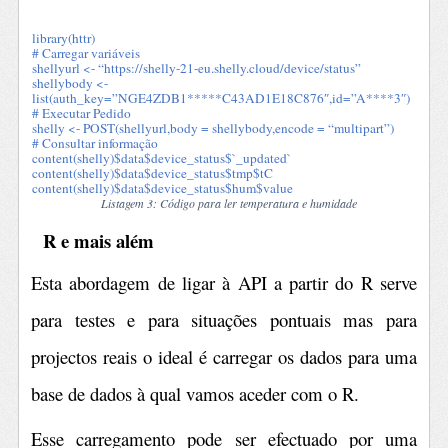
library(httr)
# Carregar variáveis
shellyurl <- “https://shelly-21-eu.shelly.cloud/device/status”
shellybody <-
list(auth_key=”NGE4ZDB1*****C43AD1E18C876″,id=”A****3″)
# Executar Pedido
shelly <- POST(shellyurl,body = shellybody,encode = “multipart”)
# Consultar informação
content(shelly)$data$device_status$`_updated`
content(shelly)$data$device_status$tmp$tC
content(shelly)$data$device_status$hum$value
Listagem 3: Código para ler temperatura e humidade
R e mais além
Esta abordagem de ligar à API a partir do R serve
para testes e para situações pontuais mas para
projectos reais o ideal é carregar os dados para uma
base de dados à qual vamos aceder com o R.
Esse carregamento pode ser efectuado por uma