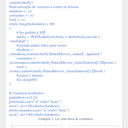
content(shelly)
#inicialização de vectores a conter as leituras
datahora <- c()
consumos <- c()
total <- c()
while (length(datahora) < 60)
{
# faz pedido à API
shelly <- POST(shellyurl,body = shellybody,encode =
“multipart”)
# guarda dados lidos para vector
datahora <-
c(datahora,content(shelly)$data$device_status$`_updated`)
consumos <-
c(consumos,content(shelly)$data$device_status$meters[[1]]$power )
total <-
c(total,content(shelly)$data$device_status$meters[[1]]$total )
# pausa 1 minuto
Sys.sleep(60)
}
# visualizar resultados
par(mfrow=c(1,2))
plot(total,xaxt=”n”,xlab=”hora”)
axis(1, at=1:60,labels=datahora)
plot(consumos,xaxt=”n”,xlab=”hora”)
axis(1, at=1:60,labels=datahora)
Listagem 2: Ler uma hora de consumos