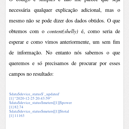
necessária qualquer explicação adicional, mas o
mesmo não se pode dizer dos dados obtidos. O que
obtemos com o
content(shelly)
é, como seria de
esperar e como vimos anteriormente, um sem fim
de informação. No entanto nós sabemos o que
queremos e só precisamos de procurar por esses
campos no resultado:
$data$device_status$`_updated`
[1] “2020-12-25 20:43:59”
$data$device_status$meters[[1]]$power
[1] 82.74
$data$device_status$meters[[1]]$total
[1] 11163