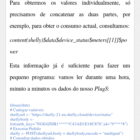
Para obtermos os valores individualmente, só
precisamos de concatenar as duas partes, por
exemplo, para obter o consumo actual, consultamos:
content(shelly)$data$device_status$meters[[1]]$po
wer
Esta informação já é suficiente para fazer um
pequeno programa: vamos ler durante uma hora,
minuto a minutos os dados do nosso
PlugS
:
library(httr)
# Carregar variáveis
shellyurl <- “https://shelly-21-eu.shelly.cloud/device/status”
shellybody <-
list(auth_key=”NGE4ZDB1*****C43AD1E18C876″,id=”9****8″)
# Executar Pedido
shelly <- POST(shellyurl,body = shellybody,encode = “multipart”)
# Consultar dados obtidos