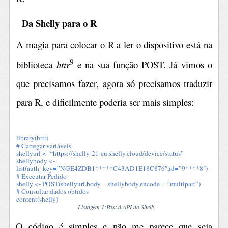
Da Shelly para o R
A magia para colocar o R a ler o dispositivo está na
9
biblioteca
httr
e na sua função POST. Já vimos o
que precisamos fazer, agora só precisamos traduzir
para R, e dificilmente poderia ser mais simples:
library(httr)
# Carregar variáveis
shellyurl <- “https://shelly-21-eu.shelly.cloud/device/status”
shellybody <-
list(auth_key=”NGE4ZDB1*****C43AD1E18C876″,id=”9****8″)
# Executar Pedido
shelly <- POST(shellyurl,body = shellybody,encode = “multipart”)
# Consultar dados obtidos
content(shelly)
Listagem 1:Post à API do Shelly
O código é simples e não me parece que seja