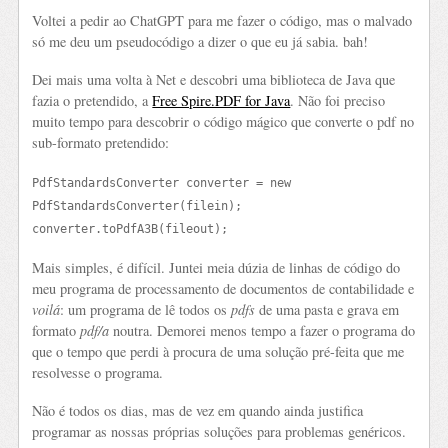
Voltei a pedir ao ChatGPT para me fazer o código, mas o malvado
só me deu um pseudocódigo a dizer o que eu já sabia. bah!
Dei mais uma volta à Net e descobri uma biblioteca de Java que
fazia o pretendido, a
Free Spire.PDF for Java
. Não foi preciso
muito tempo para descobrir o código mágico que converte o pdf no
sub-formato pretendido:
PdfStandardsConverter converter = new
PdfStandardsConverter(filein);
converter.toPdfA3B(fileout);
Mais simples, é difícil. Juntei meia dúzia de linhas de código do
meu programa de processamento de documentos de contabilidade e
voilá
: um programa de lê todos os
pdfs
de uma pasta e grava em
formato
pdf/a
noutra. Demorei menos tempo a fazer o programa do
que o tempo que perdi à procura de uma solução pré-feita que me
resolvesse o programa.
Não é todos os dias, mas de vez em quando ainda justifica
programar as nossas próprias soluções para problemas genéricos.