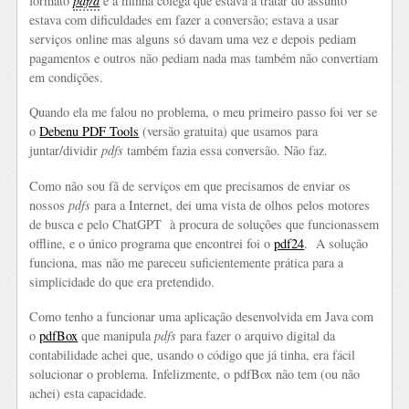
formato
pdf/a
e a minha colega que estava a tratar do assunto
estava com dificuldades em fazer a conversão; estava a usar
serviços online mas alguns só davam uma vez e depois pediam
pagamentos e outros não pediam nada mas também não convertiam
em condições.
Quando ela me falou no problema, o meu primeiro passo foi ver se
o
Debenu PDF Tools
(versão gratuita) que usamos para
juntar/dividir
pdfs
também fazia essa conversão. Não faz.
Como não sou fã de serviços em que precisamos de enviar os
nossos
pdfs
para a Internet, dei uma vista de olhos pelos motores
de busca e pelo ChatGPT à procura de soluções que funcionassem
offline, e o único programa que encontrei foi o
pdf24
. A solução
funciona, mas não me pareceu suficientemente prática para a
simplicidade do que era pretendido.
Como tenho a funcionar uma aplicação desenvolvida em Java com
o
pdfBox
que manipula
pdfs
para fazer o arquivo digital da
contabilidade achei que, usando o código que já tinha, era fácil
solucionar o problema. Infelizmente, o pdfBox não tem (ou não
achei) esta capacidade.