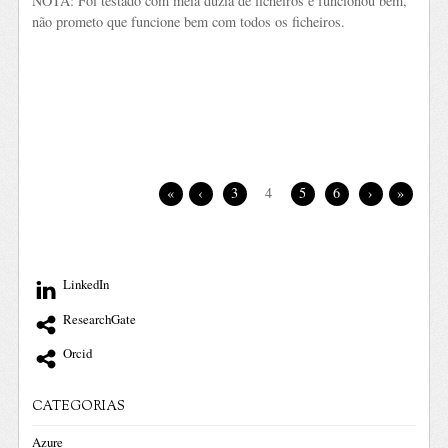
NOTA: Foi testado com meia dúzia de ficheiros e funcionou bem,
não prometo que funcione bem com todos os ficheiros.
«
‹
3
4
5
6
›
»
LinkedIn
ResearchGate
Orcid
CATEGORIAS
Azure