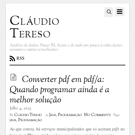
Cláudio
Tereso
Análise de dados, Power BI, Azure e de tudo um pouco à volta destes
assuntos e outros semelhantes
RSS
Converter pdf em pdf/a:
Quando programar ainda é a
melhor solução
Julho 4, 2023
No Comments
Cláudio Tereso
Java
,
Programação
By
in
Tags:
java
,
Programação
Ao que consta, há serviços municipalizados que só aceitam
pdfs
no