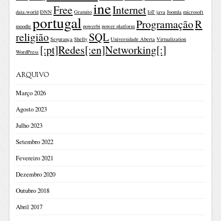
ine
Free
Internet
data.world
DNN
Gratuito
IoT
java
Joomla
microsoft
portugal
Programação
R
moodle
powerbi
power platform
religião
SQL
Segurança
Shelly
Universidade Aberta
Virtualization
[:pt]Redes[:en]Networking[:]
WordPress
ARQUIVO
Março 2026
Agosto 2023
Julho 2023
Setembro 2022
Fevereiro 2021
Dezembro 2020
Outubro 2018
Abril 2017